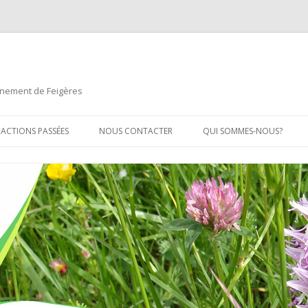
onnement de Feigères
Aller
au
 ACTIONS PASSÉES
NOUS CONTACTER
QUI SOMMES-NOUS?
contenu
E ADELAC
APEF – LA FEUILLE
HIE DE LA COMMUNE
PUBLIQUES
 LUMINEUSE
TIR