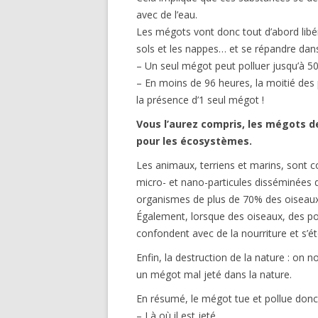
avec de l’eau.
Les mégots vont donc tout d’abord libér
sols et les nappes… et se répandre dan
– Un seul mégot peut polluer jusqu’à 500
– En moins de 96 heures, la moitié des 
la présence d’1 seul mégot !
Vous l’aurez compris, les mégots d
pour les écosystèmes.
Les animaux, terriens et marins, sont c
micro- et nano-particules disséminées 
organismes de plus de 70% des oiseau
Également, lorsque des oiseaux, des po
confondent avec de la nourriture et s’ét
Enfin, la destruction de la nature : on
un mégot mal jeté dans la nature.
En résumé, le mégot tue et pollue donc 
– Là où il est jeté,