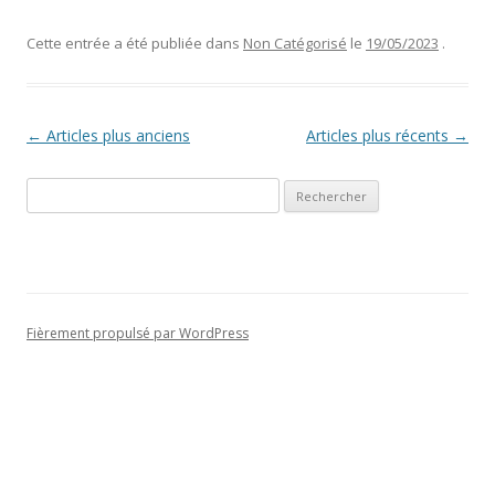
Cette entrée a été publiée dans
Non Catégorisé
le
19/05/2023
.
Navigation
←
Articles plus anciens
Articles plus récents
→
des
Rechercher :
articles
Fièrement propulsé par WordPress